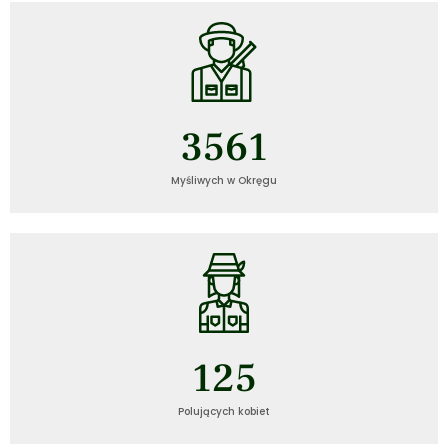
3561
Myśliwych w Okręgu
125
Polujących kobiet